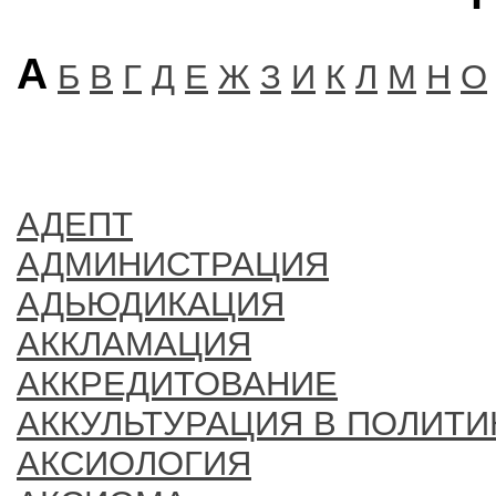
А
Б
В
Г
Д
Е
Ж
З
И
К
Л
М
Н
О
АДЕПТ
АДМИНИСТРАЦИЯ
АДЬЮДИКАЦИЯ
АККЛАМАЦИЯ
АККРЕДИТОВАНИЕ
АККУЛЬТУРАЦИЯ В ПОЛИТИ
АКСИОЛОГИЯ