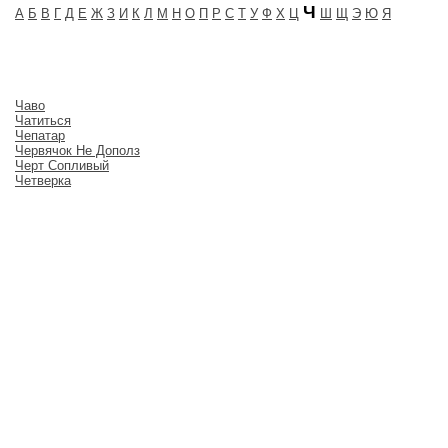
Ч
А
Б
В
Г
Д
Е
Ж
З
И
К
Л
М
Н
О
П
Р
С
Т
У
Ф
Х
Ц
Ш
Щ
Э
Ю
Я
Чаво
Чатиться
Чепатар
Червячок Не Дополз
Черт Сопливый
Четверка