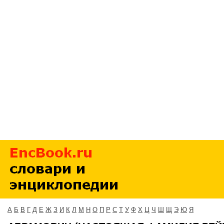
А
Б
В
Г
Д
Е
Ж
З
И
К
Л
М
Н
О
П
Р
С
Т
У
Ф
Х
Ц
Ч
Ш
Щ
Э
Ю
Я