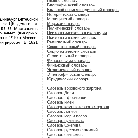
Бизнес словарь
Биографический словарь
Большой энциклопедический словарь
Исторический словарь
Медицинский словарь
инабург Витебской
Морской словарь
 его ЦК. Делегат от
Политический словарь
с Ю. О. Мартовым в
Психологическая энциклопедия
оченных (выборных
Психологический словарь
ан в 1919 в Москве,
Религиозный словарь
мигрировал. В 1921
Сексологический словарь
Социологический словарь
Строительный словарь
Философский словарь
Финансовый словарь
Экономический словарь
Этнографический словарь
Юридический словарь
Словарь воровского жаргона
Словарь Даля
Словарь Ефремовой
Словарь имён
Словарь компьютерного жаргона
Словарь логики
Словарь мер и весов
Словарь нумизмата
Словарь Ожегова
Словарь русских фамилий
Словарь символов