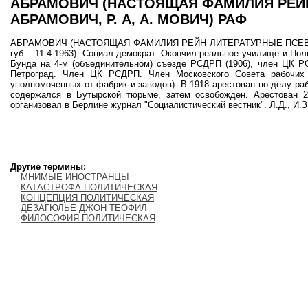
АБРАМОВИЧ (НАСТОЯЩАЯ ФАМИЛИЯ РЕЙН 
АБРАМОВИЧ, Р. А, А. МОВИЧ) РАФ
АБРАМОВИЧ (НАСТОЯЩАЯ ФАМИЛИЯ РЕЙН ЛИТЕРАТУРНЫЕ ПСЕВДОНИМЫ
губ. - 11.4.1963). Социал-демократ. Окончил реальное училище и Пол
Бунда на 4-м (объединительном) съезде РСДРП (1906), член ЦК Р
Петроград. Член ЦК РСДРП. Член Московского Совета рабочих д
уполномоченных от фабрик и заводов). В 1918 арестован по делу ра
содержался в Бутырской тюрьме, затем освобожден. Арестован 2
организовал в Берлине журнал "Социалистический вестник". Л.Д., И.З
Другие термины:
МНИМЫЕ ИНОСТРАНЦЫ
КАТАСТРОФА ПОЛИТИЧЕСКАЯ
КОНЦЕПЦИЯ ПОЛИТИЧЕСКАЯ
ДЕЗАГЮЛЬЕ ДЖОН ТЕОФИЛ
ФИЛОСОФИЯ ПОЛИТИЧЕСКАЯ