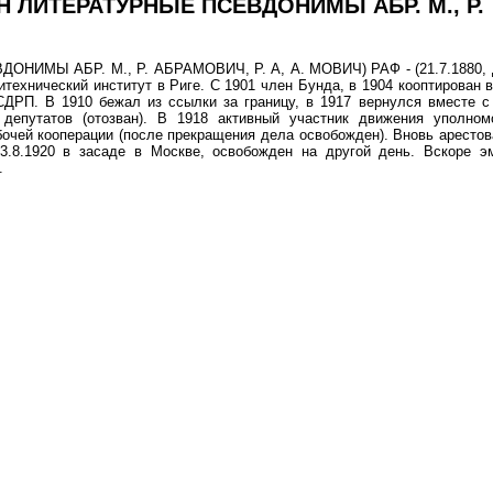
ЛИТЕРАТУРНЫЕ ПСЕВДОНИМЫ АБР. М., Р.
 АБР. М., Р. АБРАМОВИЧ, Р. А, А. МОВИЧ) РАФ - (21.7.1880, Д
итехнический институт в Риге. С 1901 член Бунда, в 1904 кооптирован в
СДРП. В 1910 бежал из ссылки за границу, в 1917 вернулся вместе 
епутатов (отозван). В 1918 активный участник движения уполном
бочей кооперации (после прекращения дела освобожден). Вновь арестов
3.8.1920 в засаде в Москве, освобожден на другой день. Вскоре э
.