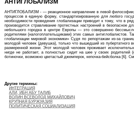
АНТИГЛОБАЛИЗМ
АНТИГЛОБАЛИЗМ - — реакционное направление в левой философии,
процессов в единую форму, стандартизированную для любого госуд
необходимости проведения глобализации приводит к тому, что в ря
производится стравливание протестных настроений в безопасное дл
небольшого городка в центре Европы — это совершенно бессмысле
родителями (налогоплательщиками) этих самых антиглобалистов. Та
глобализации мировой экономики» Судя по репортажам из-за грани
молодой человек (девушка), только что вышедший из пубертатного в
размеренной жизни. Этот молодой человек проживает исключительно
нигде не работает, а полностью сидит на шее у своих родителей 
ботиночки, возможно цветастый джемперок, кепочка-бейсболка [6]. См
Другие термины:
ИНТЕГРАЦИЯ
АЛИ, ИБН АБУ ТАЛИБ
ВОЛИН ВСЕВОЛОД МИХАЙЛОВИЧ
КРУПНАЯ БУРЖУАЗИЯ
ПОЛИТИЧЕСКАЯ СОЦИАЛИЗАЦИЯ