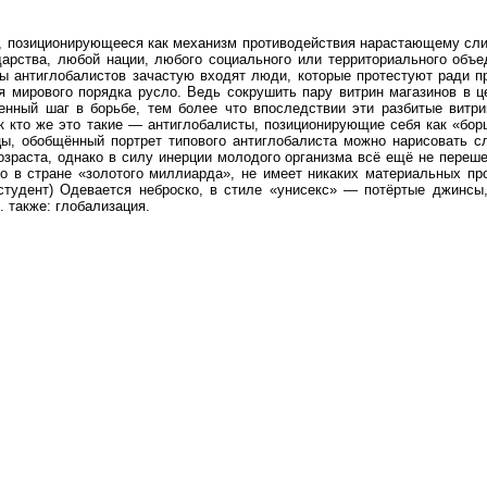
 позиционирующееся как механизм противодействия нарастающему сл
арства, любой нации, любого социального или территориального объе
ды антиглобалистов зачастую входят люди, которые протестуют ради п
я мирового порядка русло. Ведь сокрушить пару витрин магазинов в ц
нный шаг в борьбе, тем более что впоследствии эти разбитые витр
к кто же это такие — антиглобалисты, позиционирующие себя как «бор
цы, обобщённый портрет типового антиглобалиста можно нарисовать 
озраста, однако в силу инерции молодого организма всё ещё не переш
 в стране «золотого миллиарда», не имеет никаких материальных про
(студент) Одевается неброско, в стиле «унисекс» — потёртые джинсы
. также: глобализация.