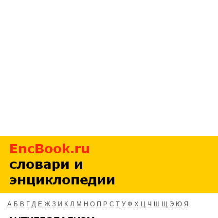
А
Б
В
Г
Д
Е
Ж
З
И
К
Л
М
Н
О
П
Р
С
Т
У
Ф
Х
Ц
Ч
Ш
Щ
Э
Ю
Я