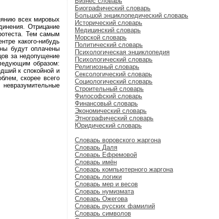
Бизнес словарь
Биографический словарь
Большой энциклопедический словарь
иянию всех мировых
Исторический словарь
динения. Отрицание
Медицинский словарь
ротеста. Тем самым
Морской словарь
ентре какого-нибудь
Политический словарь
ины будут оплачены
Психологическая энциклопедия
цов за недопущение
Психологический словарь
следующим образом:
Религиозный словарь
едший к спокойной и
Сексологический словарь
блем, скорее всего
Социологический словарь
, невразумительные
Строительный словарь
Философский словарь
Финансовый словарь
Экономический словарь
Этнографический словарь
Юридический словарь
Словарь воровского жаргона
Словарь Даля
Словарь Ефремовой
Словарь имён
Словарь компьютерного жаргона
Словарь логики
Словарь мер и весов
Словарь нумизмата
Словарь Ожегова
Словарь русских фамилий
Словарь символов