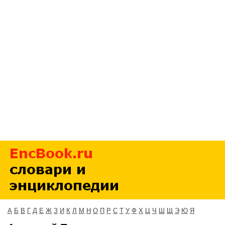
А
Б
В
Г
Д
Е
Ж
З
И
К
Л
М
Н
О
П
Р
С
Т
У
Ф
Х
Ц
Ч
Ш
Щ
Э
Ю
Я