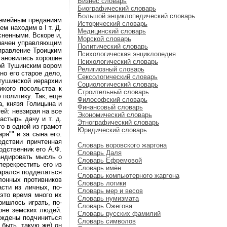
Бизнес словарь
Биографический словарь
Большой энциклопедический словарь
 семейным преданиям
Исторический словарь
м находим в I т. Д.
Медицинский словарь
сненными. Вскоре и,
Морской словарь
азначен управляющим
Политический словарь
правление Троицким
Психологическая энциклопедия
становились хорошие
Психологический словарь
ной Тушинским вором
Религиозный словарь
но его старое дело,
Сексологический словарь
 тушинской иерархии
Социологический словарь
икого посольства к
Строительный словарь
 политику. Так, еще
Философский словарь
, князя Голицына и
Финансовый словарь
ей: невзирая на все
Экономический словарь
стырь дачу и т. д.
Этнографический словарь
о в одной из грамот
Юридический словарь
ря"" и за сына его.
едствии причтенная
Словарь воровского жаргона
одственник его А.Ф.
Словарь Даля
гандировать мысль о
Словарь Ефремовой
перекрестить его из
Словарь имён
тарался подделаться
Словарь компьютерного жаргона
лонных противников
Словарь логики
сти из личных, по-
Словарь мер и весов
 это время много их
Словарь нумизмата
ришлось играть, по-
Словарь Ожегова
роне земских людей.
Словарь русских фамилий
уждены подчиниться
Словарь символов
 быть, такую же) он