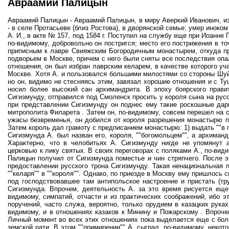
Авраамий Палицын
Авраамий Палицын - Авраамий Палицын, в миру Аверкий Иванович, и
- в селе Протасьеве (близ Ростова), в дворянской семье; умер иноко
А. И., в акте № 157, под 1584 г. Поступил на службу еще при Иоанне
по-видимому, добровольно он постригся; место его пострижения в то
приписным к лавре Свияжским Богородичным монастырем, откуда пр
подворьем в Москве, причем с него были сняты все последствия опа
отношения, он был избран лаврским келарем, в качестве которого у
Москве. Хотя А. и пользовался большими милостями со стороны Шуйск
но он, видимо не стесняясь этим, завязал хорошие отношения и с Ту
носил более высокий сан архимандрита. В эпоху боярского правит
Сигизмунду, отправился под Смоленск просить у короля сына на русс
при представлении Сигизмунду он поднес ему такие роскошные дар
митрополита Филарета . Затем он, по-видимому, совсем перешел на с
ужасы безвременья, он добился от короля разрешения монастырю по
Затем король дал грамоту с предписанием монастырю: 1) выдать ""в п
Сигизмунда А. был назван его, короля, ""богомольцем"", а архиманд
Характерно, что в челобитьях А. Сигизмунду нигде не упомянут 
церковью к лику святых. В своих переговорах с поляками А., по-види
Палицын получил от Сигизмунда поместье и чин стряпчего. После э
предоставлении русского трона Сигизмунду. Такая ненациональная 
""келаря"" в ""короля"". Однако, по приезде в Москву ему пришлось
под господствовавшее там антипольское настроение и пристать (тр
Сигизмунда. Впрочем, деятельность А. за это время рисуется еще 
видимому, симпатий, отчасти и из практических соображений, ибо 
поручений, часто служа, вероятно, только орудием в казацких рука
видимому, и в отношениях казаков к Минину и Пожарскому . Впроче
Личный момент во всех этих отношениях пока выделается еще с бол
земской рати. В этом ""примирении"" А. сыграл, по-видимому, некот