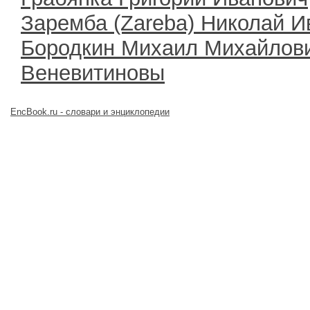
Заремба (Zareba) Николай И
Бородкин Михаил Михайлов
Веневитиновы
EncBook.ru - словари и энциклопедии