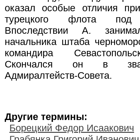
оказал особые отличия при
турецкого флота под 
Впоследствии А. занима
начальника штаба черномор
командира Севастопольс
Скончался он в зва
Адмиралтейств-Совета.
Другие термины:
Борецкий Федор Исаакович
Грабянка Григорий Иванович