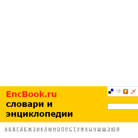
А
Б
В
Г
Д
Е
Ж
З
И
К
Л
М
Н
О
П
Р
С
Т
У
Ф
Х
Ц
Ч
Ш
Щ
Э
Ю
Я