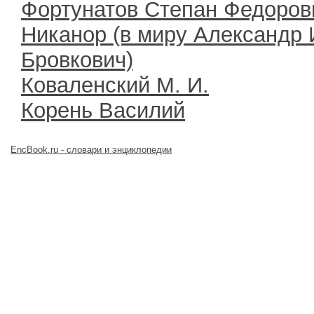
Фортунатов Степан Федоров
Никанор (в миру Александр
Бровкович)
Коваленский М. И.
Корень Василий
EncBook.ru - словари и энциклопедии