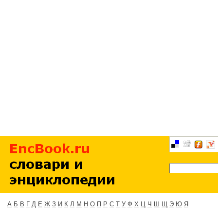
А
Б
В
Г
Д
Е
Ж
З
И
К
Л
М
Н
О
П
Р
С
Т
У
Ф
Х
Ц
Ч
Ш
Щ
Э
Ю
Я